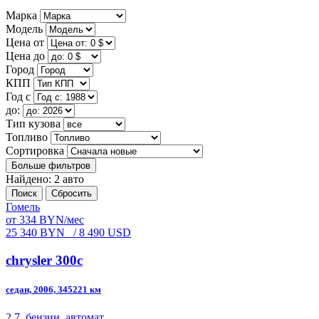
Марка
Модель
Цена от
Цена до
Город
КПП
Год с
до:
Тип кузова
Топливо
Сортировка
Больше фильтров
Найдено: 2 авто
Поиск
Сбросить
Гомель
от 334 BYN/мес
25 340 BYN
/ 8 490 USD
chrysler 300c
седан, 2006, 345221 км
2.7, бензин, автомат