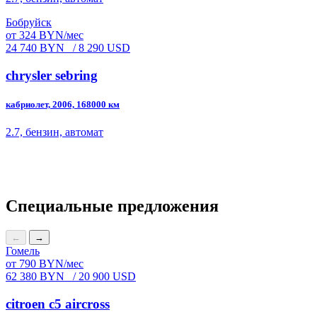
Бобруйск
от 324 BYN/мес
24 740 BYN
/ 8 290 USD
chrysler sebring
кабриолет, 2006, 168000 км
2.7, бензин, автомат
Специальные предложения
←
→
Гомель
от 790 BYN/мес
62 380 BYN
/ 20 900 USD
citroen c5 aircross