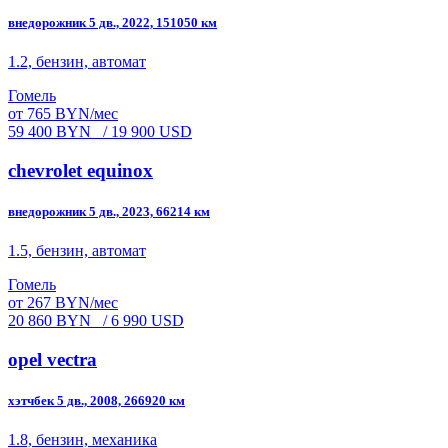
внедорожник 5 дв., 2022, 151050 км
1.2, бензин, автомат
Гомель
от 765 BYN/мес
59 400 BYN
/ 19 900 USD
chevrolet equinox
внедорожник 5 дв., 2023, 66214 км
1.5, бензин, автомат
Гомель
от 267 BYN/мес
20 860 BYN
/ 6 990 USD
opel vectra
хэтчбек 5 дв., 2008, 266920 км
1.8, бензин, механика