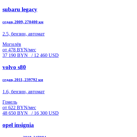
subaru legacy
седан, 2009, 270400 км
2.5, бензин, автомат
Могилёв
от 478 BYN/мес
37 190 BYN
/ 12 460 USD
volvo s80
седан, 2011, 239792 км
1.6, бензин, автомат
Гомель
от 622 BYN/мес
48 650 BYN
/ 16 300 USD
opel insignia