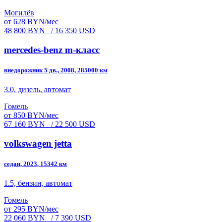
Могилёв
от 628 BYN/мес
48 800 BYN
/ 16 350 USD
mercedes-benz m-класс
внедорожник 5 дв., 2008, 285000 км
3.0, дизель, автомат
Гомель
от 850 BYN/мес
67 160 BYN
/ 22 500 USD
volkswagen jetta
седан, 2023, 15342 км
1.5, бензин, автомат
Гомель
от 295 BYN/мес
22 060 BYN
/ 7 390 USD