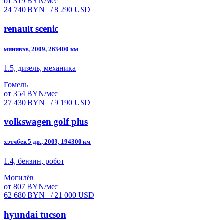
от 319 BYN/мес
24 740 BYN
/ 8 290 USD
renault scenic
минивэн, 2009, 263400 км
1.5, дизель, механика
Гомель
от 354 BYN/мес
27 430 BYN
/ 9 190 USD
volkswagen golf plus
хэтчбек 5 дв., 2009, 194300 км
1.4, бензин, робот
Могилёв
от 807 BYN/мес
62 680 BYN
/ 21 000 USD
hyundai tucson