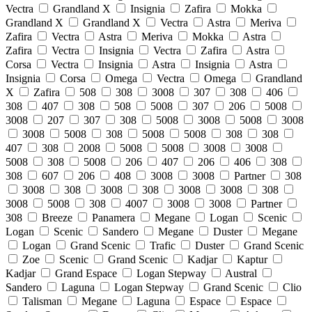
Vectra
Grandland X
Insignia
Zafira
Mokka
Grandland X
Grandland X
Vectra
Astra
Meriva
Zafira
Vectra
Astra
Meriva
Mokka
Astra
Zafira
Vectra
Insignia
Vectra
Zafira
Astra
Corsa
Vectra
Insignia
Astra
Insignia
Astra
Insignia
Corsa
Omega
Vectra
Omega
Grandland
X
Zafira
508
308
3008
307
308
406
308
407
308
508
5008
307
206
5008
3008
207
307
308
5008
3008
5008
3008
3008
5008
308
5008
5008
308
308
407
308
2008
5008
5008
3008
3008
5008
308
5008
206
407
206
406
308
308
607
206
408
3008
3008
Partner
308
3008
308
3008
308
3008
3008
308
3008
5008
308
4007
3008
3008
Partner
308
Breeze
Panamera
Megane
Logan
Scenic
Logan
Scenic
Sandero
Megane
Duster
Megane
Logan
Grand Scenic
Trafic
Duster
Grand Scenic
Zoe
Scenic
Grand Scenic
Kadjar
Kaptur
Kadjar
Grand Espace
Logan Stepway
Austral
Sandero
Laguna
Logan Stepway
Grand Scenic
Clio
Talisman
Megane
Laguna
Espace
Espace