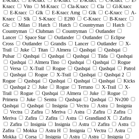
E-Класс
E-Класс
E-Класс
E-Класс
C-Класс
E-
Класс
Vito
M-Класс
Cla-Класс
Cla
Gl-Класс
E-Класс
Glk
E-Класс Amg
Glk
C-Класс
A-
Класс
Slk
S-Класс
E280
C-Класс
B-Класс
Glc
Milan
Hatch
Hatch
Countryman
Hatch
Countryman
Clubman
Countryman
Outlander
Lancer
Space Star
Outlander
Outlander
Eclipse
Cross
Outlander
Grandis
Lancer
Outlander
X-
Trail
Juke
Titan
Almera
Qashqai
Qashqai
Pulsar
Qashqai
Qashqai
Qashqai
Tiida
Qashqai
Qashqai
Almera Tino
Qashqai
Qashqai
Rogue
Versa
X-Trail
Rogue
Qashqai
Qashqai
Patrol
Qashqai
Rogue
X-Trail
Qashqai
Qashqai 2
Rogue
Qashqai
Qashqai
Qashqai
Qashqai
Kicks
Qashqai 2
Juke
Rogue
Terrano
X-Trail
X-
Trail
Rogue
Qashqai
Almera
Juke
Rogue
Primera
Juke
Sentra
Qashqai
Qashqai
Nv200
Qashqai
Qashqai
Insignia
Vectra
Astra
Insignia
Vectra
Zafira
Meriva
Astra
Zafira
Zafira
Meriva
Zafira
Zafira
Astra
Grandland X
Zafira
Zafira
Insignia
Insignia
Astra
Zafira
Astra
Zafira
Mokka
Astra H
Insignia
Vectra
Astra
Mokka
Corsa
Insignia
Astra
Astra
Insignia