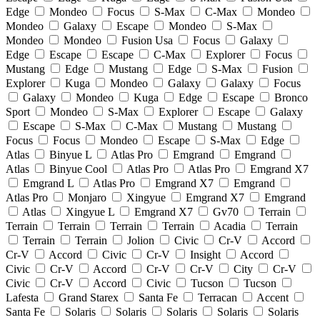
Edge
Mondeo
Focus
S-Max
C-Max
Mondeo
Mondeo
Galaxy
Escape
Mondeo
S-Max
Mondeo
Mondeo
Fusion Usa
Focus
Galaxy
Edge
Escape
Escape
C-Max
Explorer
Focus
Mustang
Edge
Mustang
Edge
S-Max
Fusion
Explorer
Kuga
Mondeo
Galaxy
Galaxy
Focus
Galaxy
Mondeo
Kuga
Edge
Escape
Bronco
Sport
Mondeo
S-Max
Explorer
Escape
Galaxy
Escape
S-Max
C-Max
Mustang
Mustang
Focus
Focus
Mondeo
Escape
S-Max
Edge
Atlas
Binyue L
Atlas Pro
Emgrand
Emgrand
Atlas
Binyue Cool
Atlas Pro
Atlas Pro
Emgrand X7
Emgrand L
Atlas Pro
Emgrand X7
Emgrand
Atlas Pro
Monjaro
Xingyue
Emgrand X7
Emgrand
Atlas
Xingyue L
Emgrand X7
Gv70
Terrain
Terrain
Terrain
Terrain
Terrain
Acadia
Terrain
Terrain
Terrain
Jolion
Civic
Cr-V
Accord
Cr-V
Accord
Civic
Cr-V
Insight
Accord
Civic
Cr-V
Accord
Cr-V
Cr-V
City
Cr-V
Civic
Cr-V
Accord
Civic
Tucson
Tucson
Lafesta
Grand Starex
Santa Fe
Terracan
Accent
Santa Fe
Solaris
Solaris
Solaris
Solaris
Solaris