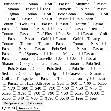
Transporter
Touran
Golf
Passat
Multivan
Passat
Sharan
Passat
Taos
Caravelle
Touran
Passat
Tiguan
Touran
Golf
Polo Sedan
Touran
Golf
Golf
Passat
Golf Gti
Passat
Polo Sedan
Touran
Golf Plus
Passat
Passat
Touran
Passat
Passat
Touran
Passat
Caravelle
Passat
Jetta
Touran
Passat
Golf Plus
Polo Sedan
Passat
Golf
Passat
Passat
Golf
Sharan
Golf
Touareg
Touran
Touran
Tiguan
Passat
Touran
Passat
Passat
Passat
Passat
Polo Sedan
Passat
Passat
Passat
Golf Sportsvan
Jetta
Multivan
Passat
Passat
Touran
Caravelle
Jetta
Jetta
Passat
Sharan
Caddy
Jetta
Passat
Touran
Polo Sedan
Polo Sedan
Golf
Polo Sedan
Polo Sedan
Polo
Sedan
Golf
Tiguan
Tiguan
Caravelle
Sharan
Golf
Transporter
Passat
Touran
Touareg
Passat
Passat
Tiguan Allspace
Golf
S60
V60
Xc60
V70
S80
S40
V50
V60
V50
V70
Xc90
Xc90
V60
V90
V50
Xc90
Xc60
Xc60
S40
V60
Xc90
Xc40
Free
Free
Выбрать все
Сбросить
Цена от