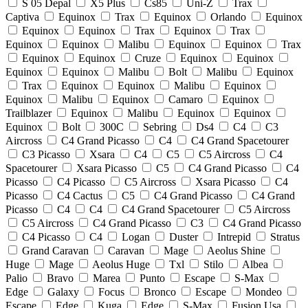
S 05 Depal
X5 Plus
Cs85
Uni-Z
Trax
Captiva
Equinox
Trax
Equinox
Orlando
Equinox
Equinox
Equinox
Trax
Equinox
Trax
Equinox
Equinox
Malibu
Equinox
Equinox
Trax
Equinox
Equinox
Cruze
Equinox
Equinox
Equinox
Equinox
Malibu
Bolt
Malibu
Equinox
Trax
Equinox
Equinox
Malibu
Equinox
Equinox
Malibu
Equinox
Camaro
Equinox
Trailblazer
Equinox
Malibu
Equinox
Equinox
Equinox
Bolt
300C
Sebring
Ds4
C4
C3
Aircross
C4 Grand Picasso
C4
C4 Grand Spacetourer
C3 Picasso
Xsara
C4
C5
C5 Aircross
C4
Spacetourer
Xsara Picasso
C5
C4 Grand Picasso
C4
Picasso
C4 Picasso
C5 Aircross
Xsara Picasso
C4
Picasso
C4 Cactus
C5
C4 Grand Picasso
C4 Grand
Picasso
C4
C4
C4 Grand Spacetourer
C5 Aircross
C5 Aircross
C4 Grand Picasso
C3
C4 Grand Picasso
C4 Picasso
C4
Logan
Duster
Intrepid
Stratus
Grand Caravan
Caravan
Mage
Aeolus Shine
Huge
Mage
Aeolus Huge
Txl
Stilo
Albea
Palio
Bravo
Marea
Punto
Escape
S-Max
Edge
Galaxy
Focus
Bronco
Escape
Mondeo
Escape
Edge
Kuga
Edge
S-Max
Fusion Usa