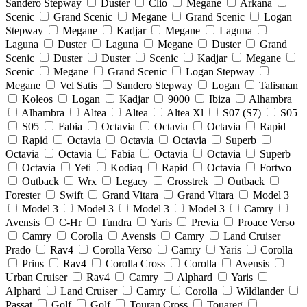
Sandero Stepway
Duster
Clio
Megane
Arkana
Scenic
Grand Scenic
Megane
Grand Scenic
Logan
Stepway
Megane
Kadjar
Megane
Laguna
Laguna
Duster
Laguna
Megane
Duster
Grand
Scenic
Duster
Duster
Scenic
Kadjar
Megane
Scenic
Megane
Grand Scenic
Logan Stepway
Megane
Vel Satis
Sandero Stepway
Logan
Talisman
Koleos
Logan
Kadjar
9000
Ibiza
Alhambra
Alhambra
Altea
Altea
Altea Xl
S07 (S7)
S05
S05
Fabia
Octavia
Octavia
Octavia
Rapid
Rapid
Octavia
Octavia
Octavia
Superb
Octavia
Octavia
Fabia
Octavia
Octavia
Superb
Octavia
Yeti
Kodiaq
Rapid
Octavia
Fortwo
Outback
Wrx
Legacy
Crosstrek
Outback
Forester
Swift
Grand Vitara
Grand Vitara
Model 3
Model 3
Model 3
Model 3
Model 3
Camry
Avensis
C-Hr
Tundra
Yaris
Previa
Proace Verso
Camry
Corolla
Avensis
Camry
Land Cruiser
Prado
Rav4
Corolla Verso
Camry
Yaris
Corolla
Prius
Rav4
Corolla Cross
Corolla
Avensis
Urban Cruiser
Rav4
Camry
Alphard
Yaris
Alphard
Land Cruiser
Camry
Corolla
Wildlander
Passat
Golf
Golf
Touran Cross
Touareg