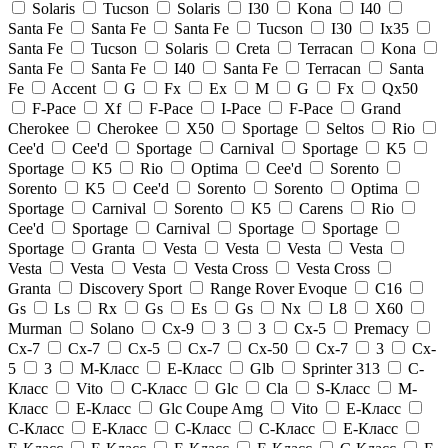
Solaris
Tucson
Solaris
I30
Kona
I40
Santa Fe
Santa Fe
Santa Fe
Tucson
I30
Ix35
Santa Fe
Tucson
Solaris
Creta
Terracan
Kona
Santa Fe
Santa Fe
I40
Santa Fe
Terracan
Santa
Fe
Accent
G
Fx
Ex
M
G
Fx
Qx50
F-Pace
Xf
F-Pace
I-Pace
F-Pace
Grand
Cherokee
Cherokee
X50
Sportage
Seltos
Rio
Cee'd
Cee'd
Sportage
Carnival
Sportage
K5
Sportage
K5
Rio
Optima
Cee'd
Sorento
Sorento
K5
Cee'd
Sorento
Sorento
Optima
Sportage
Carnival
Sorento
K5
Carens
Rio
Cee'd
Sportage
Carnival
Sportage
Sportage
Sportage
Granta
Vesta
Vesta
Vesta
Vesta
Vesta
Vesta
Vesta
Vesta Cross
Vesta Cross
Granta
Discovery Sport
Range Rover Evoque
C16
Gs
Ls
Rx
Gs
Es
Gs
Nx
L8
X60
Murman
Solano
Cx-9
3
3
Cx-5
Premacy
Cx-7
Cx-7
Cx-5
Cx-7
Cx-50
Cx-7
3
Cx-
5
3
M-Класс
E-Класс
Glb
Sprinter 313
C-
Класс
Vito
C-Класс
Glc
Cla
S-Класс
M-
Класс
E-Класс
Glc Coupe Amg
Vito
E-Класс
C-Класс
E-Класс
C-Класс
C-Класс
E-Класс