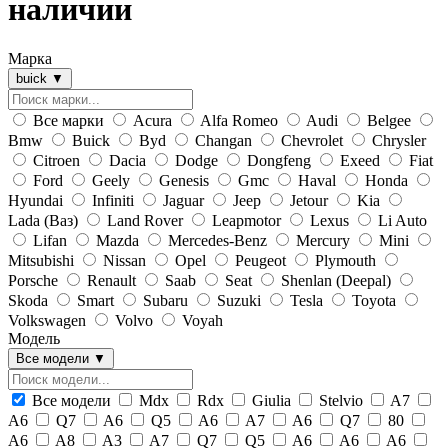
наличии
Марка
buick
▼
Все марки
Acura
Alfa Romeo
Audi
Belgee
Bmw
Buick
Byd
Changan
Chevrolet
Chrysler
Citroen
Dacia
Dodge
Dongfeng
Exeed
Fiat
Ford
Geely
Genesis
Gmc
Haval
Honda
Hyundai
Infiniti
Jaguar
Jeep
Jetour
Kia
Lada (Ваз)
Land Rover
Leapmotor
Lexus
Li Auto
Lifan
Mazda
Mercedes-Benz
Mercury
Mini
Mitsubishi
Nissan
Opel
Peugeot
Plymouth
Porsche
Renault
Saab
Seat
Shenlan (Deepal)
Skoda
Smart
Subaru
Suzuki
Tesla
Toyota
Volkswagen
Volvo
Voyah
Модель
Все модели
▼
Все модели
Mdx
Rdx
Giulia
Stelvio
A7
A6
Q7
A6
Q5
A6
A7
A6
Q7
80
A6
A8
A3
A7
Q7
Q5
A6
A6
A6