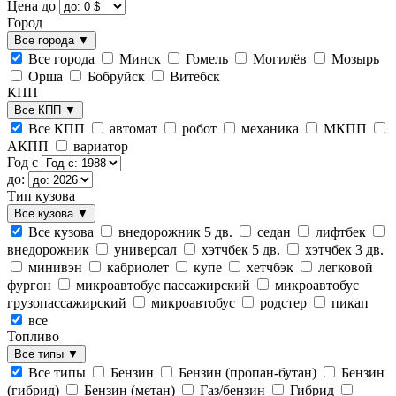
Цена до
Город
Все города
▼
Все города
Минск
Гомель
Могилёв
Мозырь
Орша
Бобруйск
Витебск
КПП
Все КПП
▼
Все КПП
автомат
робот
механика
МКПП
АКПП
вариатор
Год с
до:
Тип кузова
Все кузова
▼
Все кузова
внедорожник 5 дв.
седан
лифтбек
внедорожник
универсал
хэтчбек 5 дв.
хэтчбек 3 дв.
минивэн
кабриолет
купе
хетчбэк
легковой
фургон
микроавтобус пассажирский
микроавтобус
грузопассажирский
микроавтобус
родстер
пикап
все
Топливо
Все типы
▼
Все типы
Бензин
Бензин (пропан-бутан)
Бензин
(гибрид)
Бензин (метан)
Газ/бензин
Гибрид