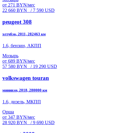
от 271 BYN/мес
22 660 BYN
/ 7 590 USD
peugeot 308
хетчбэк, 2011, 282463 км
1.6, бензин, АКПП
Мозырь
от 689 BYN/мес
57 580 BYN
/ 19 290 USD
volkswagen touran
минивэн, 2018, 280000 км
1.6, дизель, МКПП
Орша
от 347 BYN/мес
28 920 BYN
/ 9 690 USD