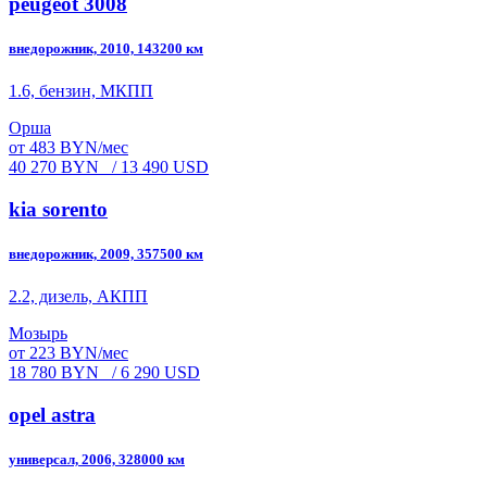
peugeot 3008
внедорожник, 2010, 143200 км
1.6, бензин, МКПП
Орша
от 483 BYN/мес
40 270 BYN
/ 13 490 USD
kia sorento
внедорожник, 2009, 357500 км
2.2, дизель, АКПП
Мозырь
от 223 BYN/мес
18 780 BYN
/ 6 290 USD
opel astra
универсал, 2006, 328000 км