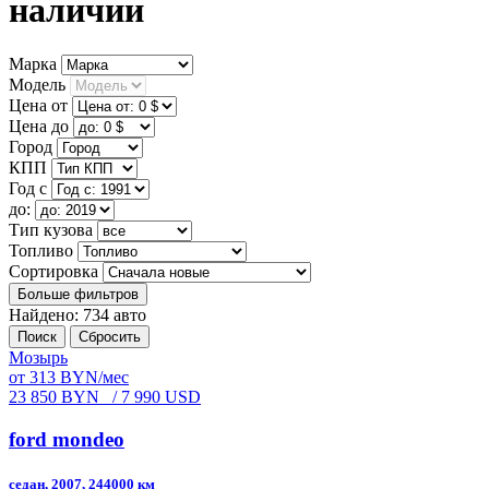
наличии
Марка
Модель
Цена от
Цена до
Город
КПП
Год с
до:
Тип кузова
Топливо
Сортировка
Больше фильтров
Найдено: 734 авто
Поиск
Сбросить
Мозырь
от 313 BYN/мес
23 850 BYN
/ 7 990 USD
ford mondeo
седан, 2007, 244000 км