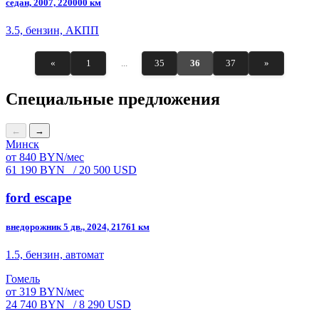
седан, 2007, 220000 км
3.5, бензин, АКПП
«
1
...
35
36
37
»
Специальные предложения
←
→
Минск
от 840 BYN/мес
61 190 BYN
/ 20 500 USD
ford escape
внедорожник 5 дв., 2024, 21761 км
1.5, бензин, автомат
Гомель
от 319 BYN/мес
24 740 BYN
/ 8 290 USD