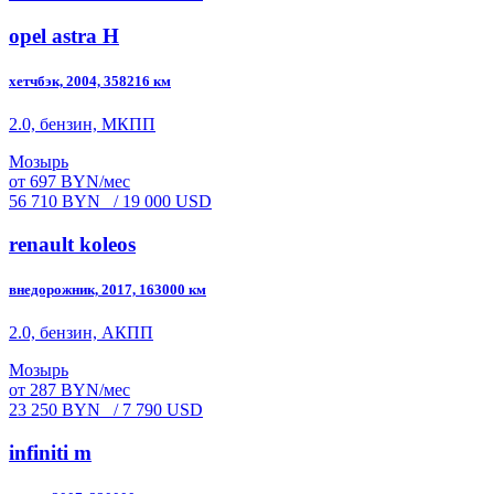
opel astra H
хетчбэк, 2004, 358216 км
2.0, бензин, МКПП
Мозырь
от 697 BYN/мес
56 710 BYN
/ 19 000 USD
renault koleos
внедорожник, 2017, 163000 км
2.0, бензин, АКПП
Мозырь
от 287 BYN/мес
23 250 BYN
/ 7 790 USD
infiniti m