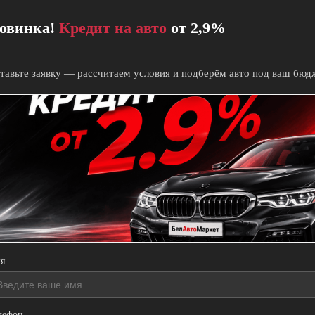
овинка!
Кредит на авто
от 2,9%
✕
тавьте заявку — рассчитаем условия и подберём авто под ваш бюд
+375 (29) 865 00 11
Каталог
Купить
В кредит
В лизинг
Обмен по Trade-in
Продать
Комиссионная
я
Срочный выкуп авто
Срочный выкуп мото
Отзывы
Контакты
лефон