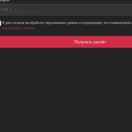
Заказать звонок
Следите за новыми поступлениями
Главная
>
Каталог
Я даю согласие на обработку персональных данных и подтверждаю, что ознакомлен(а) 
персональных данных
.
Автомобили с пробегом в
Получить расчёт
наличии
Марка
fiat
▼
Все марки
Acura
Alfa Romeo
Audi
Belgee
Bmw
Buick
Byd
Changan
Chevrolet
Chrysler
Citroen
Dacia
Dodge
Dongfeng
Exeed
Fiat
Ford
Geely
Genesis
Gmc
Haval
Honda
Hyundai
Infiniti
Jaguar
Jeep
Jetour
Kia
Lada (Ваз)
Land Rover
Leapmotor
Lexus
Li Auto
Lifan
Mazda
Mercedes-Benz
Mercury
Mini
Mitsubishi
Nissan
Opel
Peugeot
Plymouth
Porsche
Renault
Saab
Seat
Shenlan (Deepal)
Skoda
Smart
Subaru
Suzuki
Tesla
Toyota