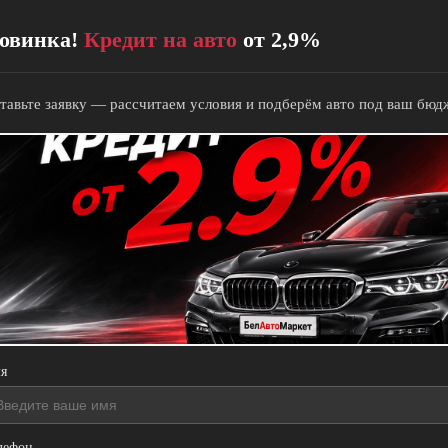
овинка!
Кредит на авто
от 2,9%
✕
тавьте заявку — рассчитаем условия и подберём авто под ваш бюд
+375 (29) 865 00 11
Каталог
Купить
В кредит
В лизинг
Обмен по Trade-in
Продать
Комиссионная
я
Срочный выкуп авто
Срочный выкуп мото
Отзывы
Контакты
лефон